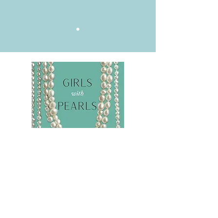
Get my Book " Girls With