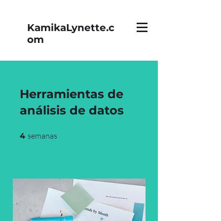
KamikaLynette.c
om
Herramientas de
análisis de datos
4 semanas
semanas
4